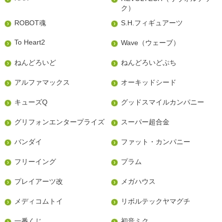
ク）
ROBOT魂
S.H.フィギュアーツ
To Heart2
Wave（ウェーブ）
ねんどろいど
ねんどろいどぷち
アルファマックス
オーキッドシード
キューズQ
グッドスマイルカンパニー
グリフォンエンタープライズ
スーパー超合金
バンダイ
ファット・カンパニー
フリーイング
プラム
プレイアーツ改
メガハウス
メディコムトイ
リボルテックヤマグチ
一番くじ
初音ミク