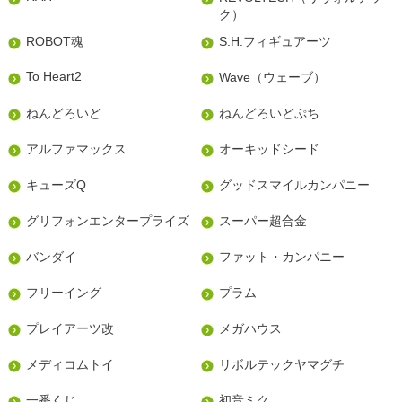
ク）
ROBOT魂
S.H.フィギュアーツ
To Heart2
Wave（ウェーブ）
ねんどろいど
ねんどろいどぷち
アルファマックス
オーキッドシード
キューズQ
グッドスマイルカンパニー
グリフォンエンタープライズ
スーパー超合金
バンダイ
ファット・カンパニー
フリーイング
プラム
プレイアーツ改
メガハウス
メディコムトイ
リボルテックヤマグチ
一番くじ
初音ミク