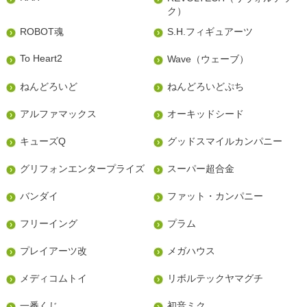
ク）
ROBOT魂
S.H.フィギュアーツ
To Heart2
Wave（ウェーブ）
ねんどろいど
ねんどろいどぷち
アルファマックス
オーキッドシード
キューズQ
グッドスマイルカンパニー
グリフォンエンタープライズ
スーパー超合金
バンダイ
ファット・カンパニー
フリーイング
プラム
プレイアーツ改
メガハウス
メディコムトイ
リボルテックヤマグチ
一番くじ
初音ミク