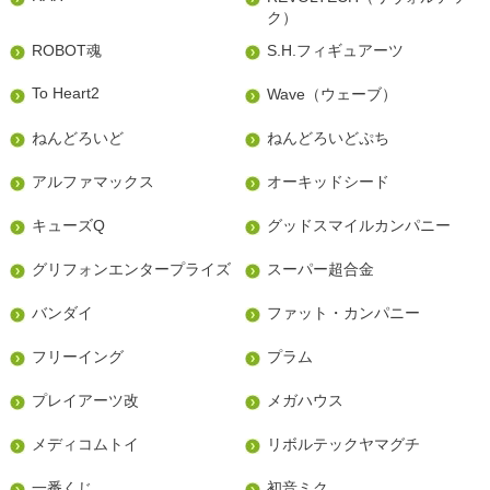
ク）
ROBOT魂
S.H.フィギュアーツ
To Heart2
Wave（ウェーブ）
ねんどろいど
ねんどろいどぷち
アルファマックス
オーキッドシード
キューズQ
グッドスマイルカンパニー
グリフォンエンタープライズ
スーパー超合金
バンダイ
ファット・カンパニー
フリーイング
プラム
プレイアーツ改
メガハウス
メディコムトイ
リボルテックヤマグチ
一番くじ
初音ミク