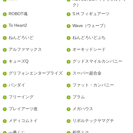
ク）
ROBOT魂
S.H.フィギュアーツ
To Heart2
Wave（ウェーブ）
ねんどろいど
ねんどろいどぷち
アルファマックス
オーキッドシード
キューズQ
グッドスマイルカンパニー
グリフォンエンタープライズ
スーパー超合金
バンダイ
ファット・カンパニー
フリーイング
プラム
プレイアーツ改
メガハウス
メディコムトイ
リボルテックヤマグチ
一番くじ
初音ミク