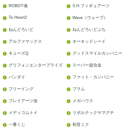
ROBOT魂
S.H.フィギュアーツ
To Heart2
Wave（ウェーブ）
ねんどろいど
ねんどろいどぷち
アルファマックス
オーキッドシード
キューズQ
グッドスマイルカンパニー
グリフォンエンタープライズ
スーパー超合金
バンダイ
ファット・カンパニー
フリーイング
プラム
プレイアーツ改
メガハウス
メディコムトイ
リボルテックヤマグチ
一番くじ
初音ミク