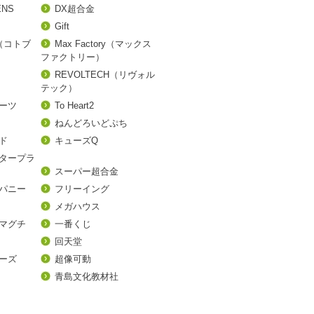
ENS
DX超合金
Gift
A（コトブ
Max Factory（マックス
ファクトリー）
REVOLTECH（リヴォル
テック）
アーツ
To Heart2
ねんどろいどぷち
ド
キューズQ
タープラ
スーパー超合金
パニー
フリーイング
メガハウス
マグチ
一番くじ
回天堂
ーズ
超像可動
青島文化教材社