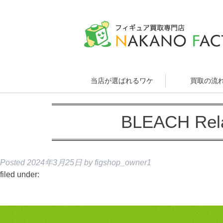
当店が選ばれるワケ
買取の流
BLEACH Re
Posted
2024年3月25日
by
figshop_owner1
filed under: