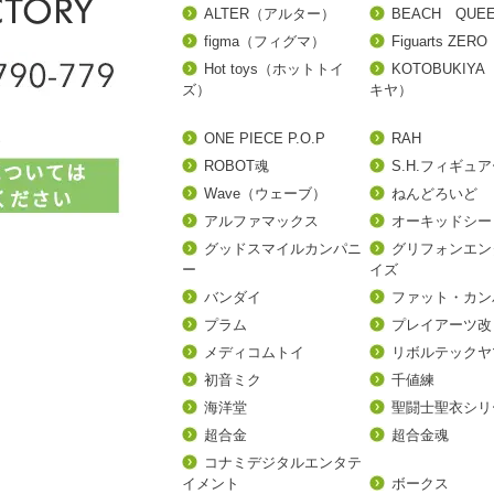
ALTER（アルター）
BEACH QUE
figma（フィグマ）
Figuarts ZERO
Hot toys（ホットトイ
KOTOBUKIY
ズ）
キヤ）
ONE PIECE P.O.P
RAH
ROBOT魂
S.H.フィギュ
Wave（ウェーブ）
ねんどろいど
アルファマックス
オーキッドシー
グッドスマイルカンパニ
グリフォンエン
ー
イズ
バンダイ
ファット・カン
プラム
プレイアーツ改
メディコムトイ
リボルテックヤ
初音ミク
千値練
海洋堂
聖闘士聖衣シリ
超合金
超合金魂
コナミデジタルエンタテ
イメント
ボークス