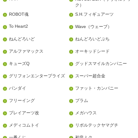
ク）
ROBOT魂
S.H.フィギュアーツ
To Heart2
Wave（ウェーブ）
ねんどろいど
ねんどろいどぷち
アルファマックス
オーキッドシード
キューズQ
グッドスマイルカンパニー
グリフォンエンタープライズ
スーパー超合金
バンダイ
ファット・カンパニー
フリーイング
プラム
プレイアーツ改
メガハウス
メディコムトイ
リボルテックヤマグチ
一番くじ
初音ミク