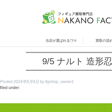
当店が選ばれるワケ
買取の流
9/5 ナルト 造
Posted
2024年9月4日
by
figshop_owner1
filed under: