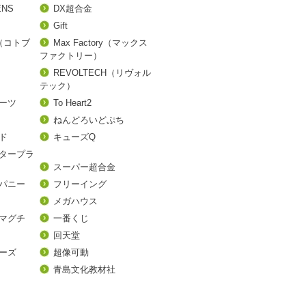
ENS
DX超合金
Gift
A（コトブ
Max Factory（マックス
ファクトリー）
REVOLTECH（リヴォル
テック）
アーツ
To Heart2
ねんどろいどぷち
ド
キューズQ
タープラ
スーパー超合金
パニー
フリーイング
メガハウス
マグチ
一番くじ
回天堂
ーズ
超像可動
青島文化教材社