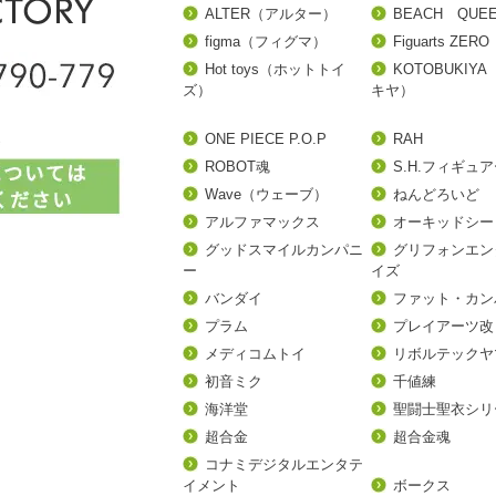
ALTER（アルター）
BEACH QUE
figma（フィグマ）
Figuarts ZERO
Hot toys（ホットトイ
KOTOBUKIY
ズ）
キヤ）
ONE PIECE P.O.P
RAH
ROBOT魂
S.H.フィギュ
Wave（ウェーブ）
ねんどろいど
アルファマックス
オーキッドシー
グッドスマイルカンパニ
グリフォンエン
ー
イズ
バンダイ
ファット・カン
プラム
プレイアーツ改
メディコムトイ
リボルテックヤ
初音ミク
千値練
海洋堂
聖闘士聖衣シリ
超合金
超合金魂
コナミデジタルエンタテ
イメント
ボークス