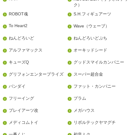
ク）
ROBOT魂
S.H.フィギュアーツ
To Heart2
Wave（ウェーブ）
ねんどろいど
ねんどろいどぷち
アルファマックス
オーキッドシード
キューズQ
グッドスマイルカンパニー
グリフォンエンタープライズ
スーパー超合金
バンダイ
ファット・カンパニー
フリーイング
プラム
プレイアーツ改
メガハウス
メディコムトイ
リボルテックヤマグチ
一番くじ
初音ミク