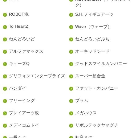
ク）
ROBOT魂
S.H.フィギュアーツ
To Heart2
Wave（ウェーブ）
ねんどろいど
ねんどろいどぷち
アルファマックス
オーキッドシード
キューズQ
グッドスマイルカンパニー
グリフォンエンタープライズ
スーパー超合金
バンダイ
ファット・カンパニー
フリーイング
プラム
プレイアーツ改
メガハウス
メディコムトイ
リボルテックヤマグチ
一番くじ
初音ミク