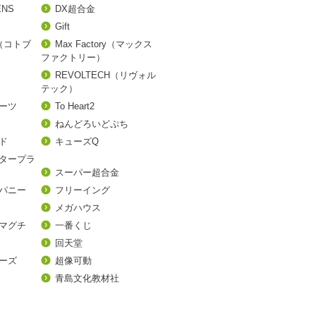
ENS
DX超合金
Gift
A（コトブ
Max Factory（マックス
ファクトリー）
REVOLTECH（リヴォル
テック）
アーツ
To Heart2
ねんどろいどぷち
ド
キューズQ
タープラ
スーパー超合金
パニー
フリーイング
メガハウス
マグチ
一番くじ
回天堂
ーズ
超像可動
青島文化教材社