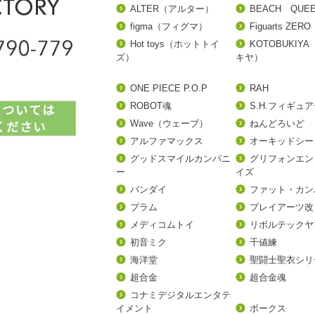
ALTER（アルター）
BEACH QUE
figma（フィグマ）
Figuarts ZERO
Hot toys（ホットトイ
KOTOBUKIY
ズ）
キヤ）
ONE PIECE P.O.P
RAH
ROBOT魂
S.H.フィギュ
Wave（ウェーブ）
ねんどろいど
アルファマックス
オーキッドシー
グッドスマイルカンパニ
グリフォンエン
ー
イズ
バンダイ
ファット・カン
プラム
プレイアーツ改
メディコムトイ
リボルテックヤ
初音ミク
千値練
海洋堂
聖闘士聖衣シリ
超合金
超合金魂
コナミデジタルエンタテ
イメント
ボークス