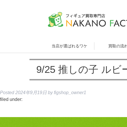
当店が選ばれるワケ
買取の流
9/25 推しの子 ルビ
Posted
2024年9月19日
by
figshop_owner1
filed under: