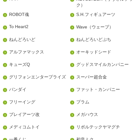
ク）
ROBOT魂
S.H.フィギュアーツ
To Heart2
Wave（ウェーブ）
ねんどろいど
ねんどろいどぷち
アルファマックス
オーキッドシード
キューズQ
グッドスマイルカンパニー
グリフォンエンタープライズ
スーパー超合金
バンダイ
ファット・カンパニー
フリーイング
プラム
プレイアーツ改
メガハウス
メディコムトイ
リボルテックヤマグチ
一番くじ
初音ミク