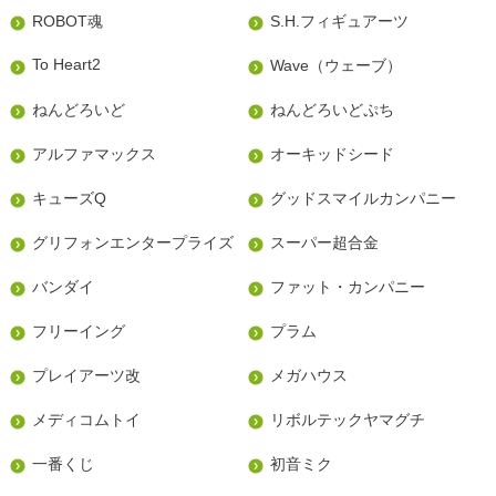
ROBOT魂
S.H.フィギュアーツ
To Heart2
Wave（ウェーブ）
ねんどろいど
ねんどろいどぷち
アルファマックス
オーキッドシード
キューズQ
グッドスマイルカンパニー
グリフォンエンタープライズ
スーパー超合金
バンダイ
ファット・カンパニー
フリーイング
プラム
プレイアーツ改
メガハウス
メディコムトイ
リボルテックヤマグチ
一番くじ
初音ミク