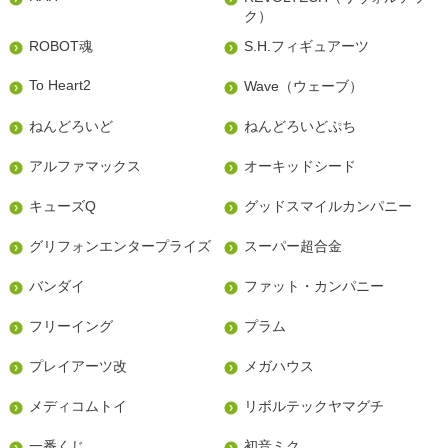
ク）
ROBOT魂
S.H.フィギュアーツ
To Heart2
Wave（ウェーブ）
ねんどろいど
ねんどろいどぷち
アルファマックス
オーキッドシード
キューズQ
グッドスマイルカンパニー
グリフォンエンタープライズ
スーパー超合金
バンダイ
ファット・カンパニー
フリーイング
プラム
プレイアーツ改
メガハウス
メディコムトイ
リボルテックヤマグチ
一番くじ
初音ミク