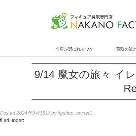
当店が選ばれるワケ
買取の流
9/14 魔女の旅々 イ
Re
Posted
2024年9月18日
by
figshop_owner1
filed under: