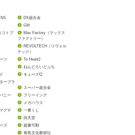
ENS
DX超合金
Gift
A（コトブ
Max Factory（マックス
ファクトリー）
REVOLTECH（リヴォル
テック）
アーツ
To Heart2
ねんどろいどぷち
ド
キューズQ
タープラ
スーパー超合金
パニー
フリーイング
メガハウス
マグチ
一番くじ
回天堂
ーズ
超像可動
青島文化教材社