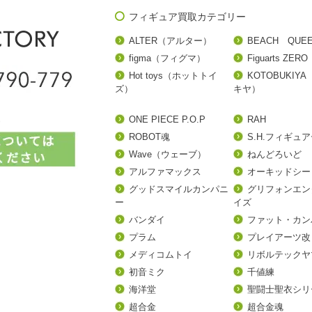
フィギュア買取カテゴリー
ALTER（アルター）
BEACH QUE
figma（フィグマ）
Figuarts ZERO
Hot toys（ホットトイ
KOTOBUKIY
ズ）
キヤ）
ONE PIECE P.O.P
RAH
ROBOT魂
S.H.フィギュ
Wave（ウェーブ）
ねんどろいど
アルファマックス
オーキッドシー
グッドスマイルカンパニ
グリフォンエン
ー
イズ
バンダイ
ファット・カン
プラム
プレイアーツ改
メディコムトイ
リボルテックヤ
初音ミク
千値練
海洋堂
聖闘士聖衣シリ
超合金
超合金魂