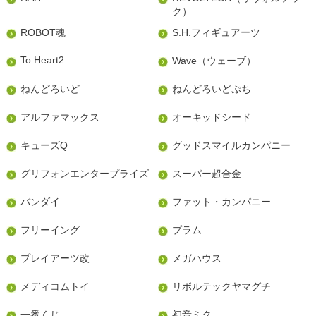
ク）
ROBOT魂
S.H.フィギュアーツ
To Heart2
Wave（ウェーブ）
ねんどろいど
ねんどろいどぷち
アルファマックス
オーキッドシード
キューズQ
グッドスマイルカンパニー
グリフォンエンタープライズ
スーパー超合金
バンダイ
ファット・カンパニー
フリーイング
プラム
プレイアーツ改
メガハウス
メディコムトイ
リボルテックヤマグチ
一番くじ
初音ミク