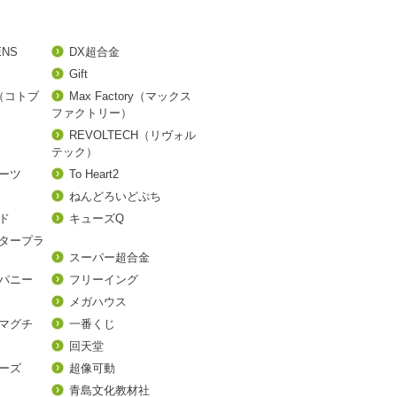
ENS
DX超合金
Gift
A（コトブ
Max Factory（マックス
ファクトリー）
REVOLTECH（リヴォル
テック）
アーツ
To Heart2
ねんどろいどぷち
ド
キューズQ
タープラ
スーパー超合金
パニー
フリーイング
メガハウス
マグチ
一番くじ
回天堂
ーズ
超像可動
青島文化教材社