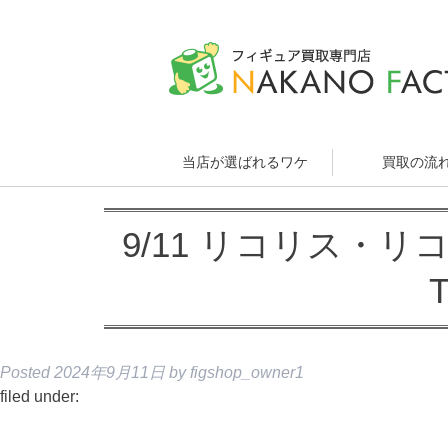
当店が選ばれるワケ
買取の流
9/11 リコリス・リコ
T
Posted
2024年9月11日
by
figshop_owner1
filed under: