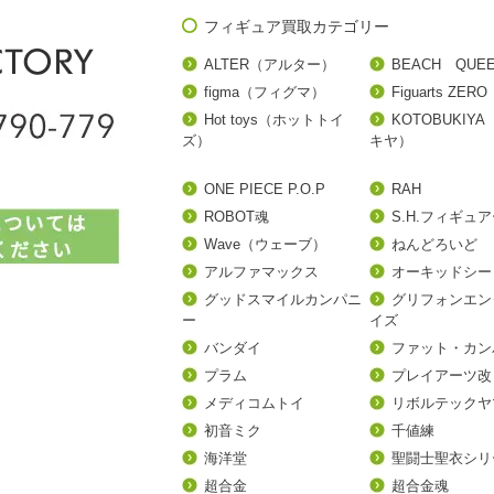
フィギュア買取カテゴリー
ALTER（アルター）
BEACH QUE
figma（フィグマ）
Figuarts ZERO
Hot toys（ホットトイ
KOTOBUKIY
ズ）
キヤ）
ONE PIECE P.O.P
RAH
ROBOT魂
S.H.フィギュ
Wave（ウェーブ）
ねんどろいど
アルファマックス
オーキッドシー
グッドスマイルカンパニ
グリフォンエン
ー
イズ
バンダイ
ファット・カン
プラム
プレイアーツ改
メディコムトイ
リボルテックヤ
初音ミク
千値練
海洋堂
聖闘士聖衣シリ
超合金
超合金魂