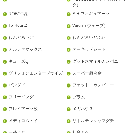
ク）
ROBOT魂
S.H.フィギュアーツ
To Heart2
Wave（ウェーブ）
ねんどろいど
ねんどろいどぷち
アルファマックス
オーキッドシード
キューズQ
グッドスマイルカンパニー
グリフォンエンタープライズ
スーパー超合金
バンダイ
ファット・カンパニー
フリーイング
プラム
プレイアーツ改
メガハウス
メディコムトイ
リボルテックヤマグチ
一番くじ
初音ミク