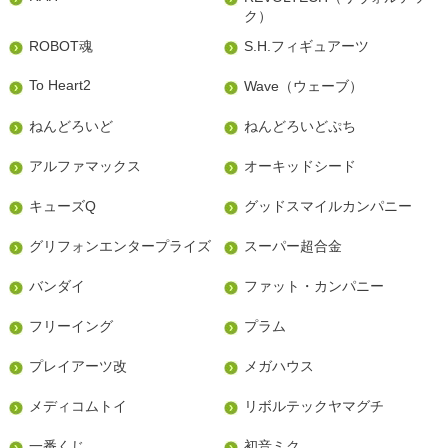
ク）
ROBOT魂
S.H.フィギュアーツ
To Heart2
Wave（ウェーブ）
ねんどろいど
ねんどろいどぷち
アルファマックス
オーキッドシード
キューズQ
グッドスマイルカンパニー
グリフォンエンタープライズ
スーパー超合金
バンダイ
ファット・カンパニー
フリーイング
プラム
プレイアーツ改
メガハウス
メディコムトイ
リボルテックヤマグチ
一番くじ
初音ミク