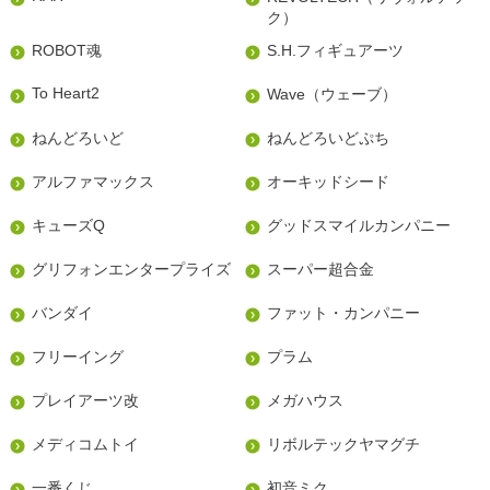
ク）
ROBOT魂
S.H.フィギュアーツ
To Heart2
Wave（ウェーブ）
ねんどろいど
ねんどろいどぷち
アルファマックス
オーキッドシード
キューズQ
グッドスマイルカンパニー
グリフォンエンタープライズ
スーパー超合金
バンダイ
ファット・カンパニー
フリーイング
プラム
プレイアーツ改
メガハウス
メディコムトイ
リボルテックヤマグチ
一番くじ
初音ミク