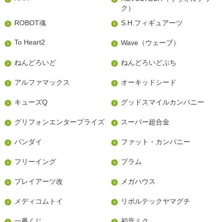
ク）
ROBOT魂
S.H.フィギュアーツ
To Heart2
Wave（ウェーブ）
ねんどろいど
ねんどろいどぷち
アルファマックス
オーキッドシード
キューズQ
グッドスマイルカンパニー
グリフォンエンタープライズ
スーパー超合金
バンダイ
ファット・カンパニー
フリーイング
プラム
プレイアーツ改
メガハウス
メディコムトイ
リボルテックヤマグチ
一番くじ
初音ミク