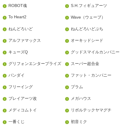
ROBOT魂
S.H.フィギュアーツ
To Heart2
Wave（ウェーブ）
ねんどろいど
ねんどろいどぷち
アルファマックス
オーキッドシード
キューズQ
グッドスマイルカンパニー
グリフォンエンタープライズ
スーパー超合金
バンダイ
ファット・カンパニー
フリーイング
プラム
プレイアーツ改
メガハウス
メディコムトイ
リボルテックヤマグチ
一番くじ
初音ミク