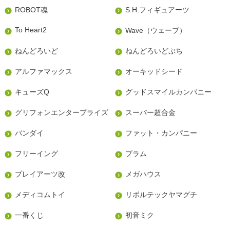
ROBOT魂
S.H.フィギュアーツ
To Heart2
Wave（ウェーブ）
ねんどろいど
ねんどろいどぷち
アルファマックス
オーキッドシード
キューズQ
グッドスマイルカンパニー
グリフォンエンタープライズ
スーパー超合金
バンダイ
ファット・カンパニー
フリーイング
プラム
プレイアーツ改
メガハウス
メディコムトイ
リボルテックヤマグチ
一番くじ
初音ミク