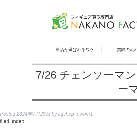
当店が選ばれるワケ
買取の流
7/26 チェンソーマン Ex
ー
Posted
2024年7月28日
by
figshop_owner1
filed under: