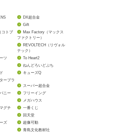
ENS
DX超合金
Gift
A（コトブ
Max Factory（マックス
ファクトリー）
REVOLTECH（リヴォル
テック）
アーツ
To Heart2
ねんどろいどぷち
ド
キューズQ
タープラ
スーパー超合金
パニー
フリーイング
メガハウス
マグチ
一番くじ
回天堂
ーズ
超像可動
青島文化教材社