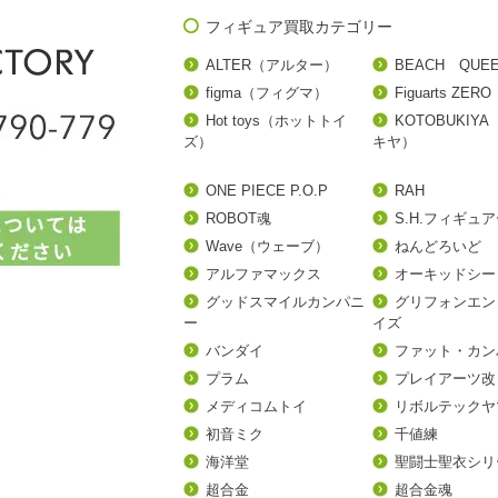
フィギュア買取カテゴリー
ALTER（アルター）
BEACH QUE
figma（フィグマ）
Figuarts ZERO
Hot toys（ホットトイ
KOTOBUKIY
ズ）
キヤ）
ONE PIECE P.O.P
RAH
ROBOT魂
S.H.フィギュ
Wave（ウェーブ）
ねんどろいど
アルファマックス
オーキッドシー
グッドスマイルカンパニ
グリフォンエン
ー
イズ
バンダイ
ファット・カン
プラム
プレイアーツ改
メディコムトイ
リボルテックヤ
初音ミク
千値練
海洋堂
聖闘士聖衣シリ
超合金
超合金魂