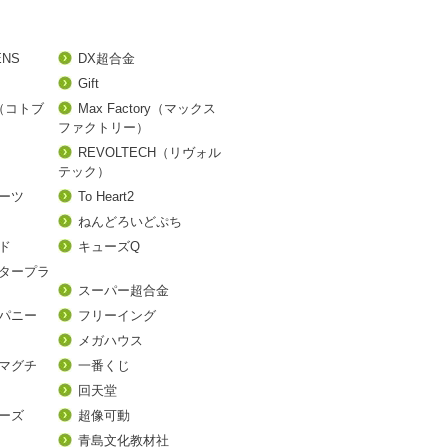
ENS
DX超合金
Gift
A（コトブ
Max Factory（マックス
ファクトリー）
REVOLTECH（リヴォル
テック）
アーツ
To Heart2
ねんどろいどぷち
ド
キューズQ
タープラ
スーパー超合金
パニー
フリーイング
メガハウス
マグチ
一番くじ
回天堂
ーズ
超像可動
青島文化教材社