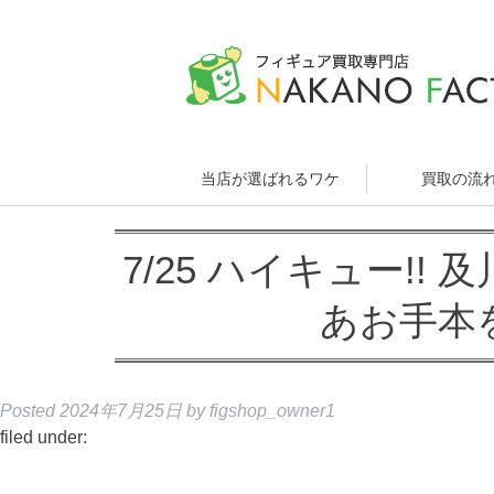
当店が選ばれるワケ
買取の流
7/25 ハイキュー!!
あお手本
Posted
2024年7月25日
by
figshop_owner1
filed under: