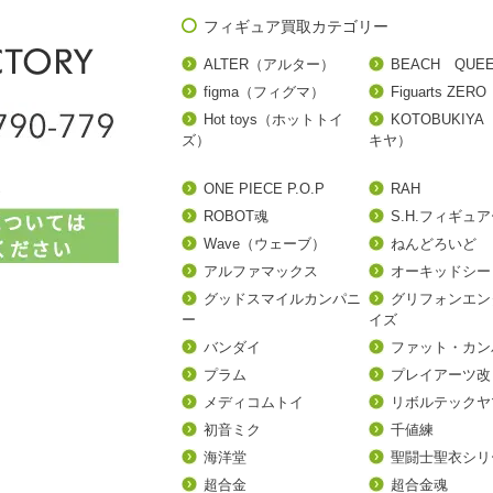
フィギュア買取カテゴリー
ALTER（アルター）
BEACH QUE
figma（フィグマ）
Figuarts ZERO
Hot toys（ホットトイ
KOTOBUKIY
ズ）
キヤ）
ONE PIECE P.O.P
RAH
ROBOT魂
S.H.フィギュ
Wave（ウェーブ）
ねんどろいど
アルファマックス
オーキッドシー
グッドスマイルカンパニ
グリフォンエン
ー
イズ
バンダイ
ファット・カン
プラム
プレイアーツ改
メディコムトイ
リボルテックヤ
初音ミク
千値練
海洋堂
聖闘士聖衣シリ
超合金
超合金魂