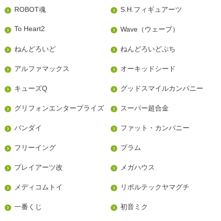
ROBOT魂
S.H.フィギュアーツ
To Heart2
Wave（ウェーブ）
ねんどろいど
ねんどろいどぷち
アルファマックス
オーキッドシード
キューズQ
グッドスマイルカンパニー
グリフォンエンタープライズ
スーパー超合金
バンダイ
ファット・カンパニー
フリーイング
プラム
プレイアーツ改
メガハウス
メディコムトイ
リボルテックヤマグチ
一番くじ
初音ミク