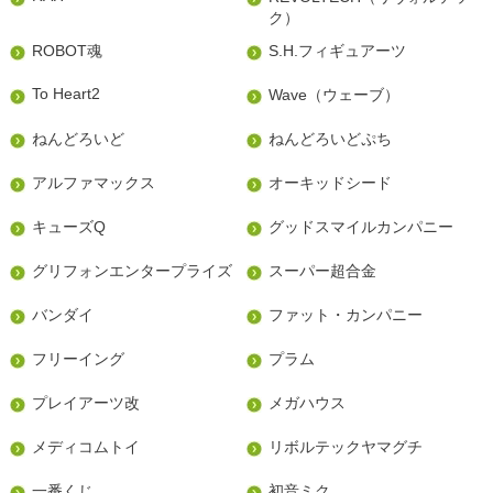
ク）
ROBOT魂
S.H.フィギュアーツ
To Heart2
Wave（ウェーブ）
ねんどろいど
ねんどろいどぷち
アルファマックス
オーキッドシード
キューズQ
グッドスマイルカンパニー
グリフォンエンタープライズ
スーパー超合金
バンダイ
ファット・カンパニー
フリーイング
プラム
プレイアーツ改
メガハウス
メディコムトイ
リボルテックヤマグチ
一番くじ
初音ミク