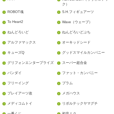
ク）
ROBOT魂
S.H.フィギュアーツ
To Heart2
Wave（ウェーブ）
ねんどろいど
ねんどろいどぷち
アルファマックス
オーキッドシード
キューズQ
グッドスマイルカンパニー
グリフォンエンタープライズ
スーパー超合金
バンダイ
ファット・カンパニー
フリーイング
プラム
プレイアーツ改
メガハウス
メディコムトイ
リボルテックヤマグチ
一番くじ
初音ミク