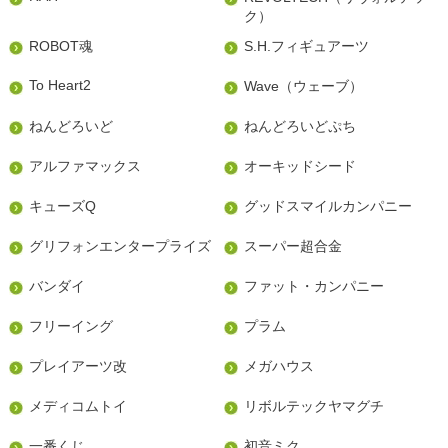
ク）
ROBOT魂
S.H.フィギュアーツ
To Heart2
Wave（ウェーブ）
ねんどろいど
ねんどろいどぷち
アルファマックス
オーキッドシード
キューズQ
グッドスマイルカンパニー
グリフォンエンタープライズ
スーパー超合金
バンダイ
ファット・カンパニー
フリーイング
プラム
プレイアーツ改
メガハウス
メディコムトイ
リボルテックヤマグチ
一番くじ
初音ミク