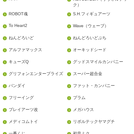
ク）
ROBOT魂
S.H.フィギュアーツ
To Heart2
Wave（ウェーブ）
ねんどろいど
ねんどろいどぷち
アルファマックス
オーキッドシード
キューズQ
グッドスマイルカンパニー
グリフォンエンタープライズ
スーパー超合金
バンダイ
ファット・カンパニー
フリーイング
プラム
プレイアーツ改
メガハウス
メディコムトイ
リボルテックヤマグチ
一番くじ
初音ミク