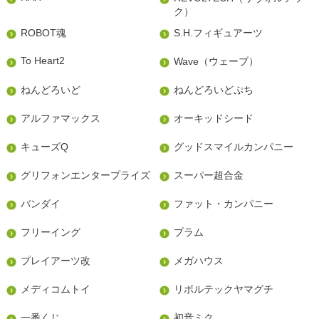
ク）
ROBOT魂
S.H.フィギュアーツ
To Heart2
Wave（ウェーブ）
ねんどろいど
ねんどろいどぷち
アルファマックス
オーキッドシード
キューズQ
グッドスマイルカンパニー
グリフォンエンタープライズ
スーパー超合金
バンダイ
ファット・カンパニー
フリーイング
プラム
プレイアーツ改
メガハウス
メディコムトイ
リボルテックヤマグチ
一番くじ
初音ミク