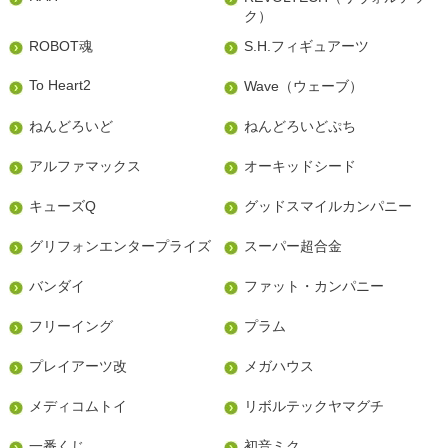
ク）
ROBOT魂
S.H.フィギュアーツ
To Heart2
Wave（ウェーブ）
ねんどろいど
ねんどろいどぷち
アルファマックス
オーキッドシード
キューズQ
グッドスマイルカンパニー
グリフォンエンタープライズ
スーパー超合金
バンダイ
ファット・カンパニー
フリーイング
プラム
プレイアーツ改
メガハウス
メディコムトイ
リボルテックヤマグチ
一番くじ
初音ミク