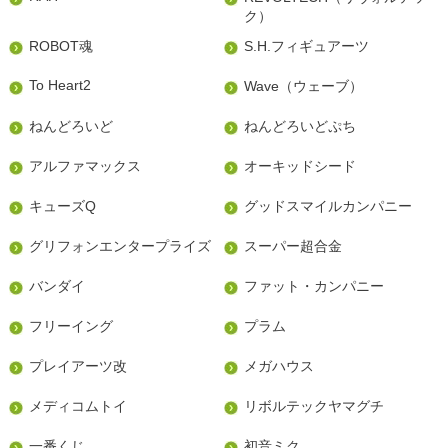
ク）
ROBOT魂
S.H.フィギュアーツ
To Heart2
Wave（ウェーブ）
ねんどろいど
ねんどろいどぷち
アルファマックス
オーキッドシード
キューズQ
グッドスマイルカンパニー
グリフォンエンタープライズ
スーパー超合金
バンダイ
ファット・カンパニー
フリーイング
プラム
プレイアーツ改
メガハウス
メディコムトイ
リボルテックヤマグチ
一番くじ
初音ミク