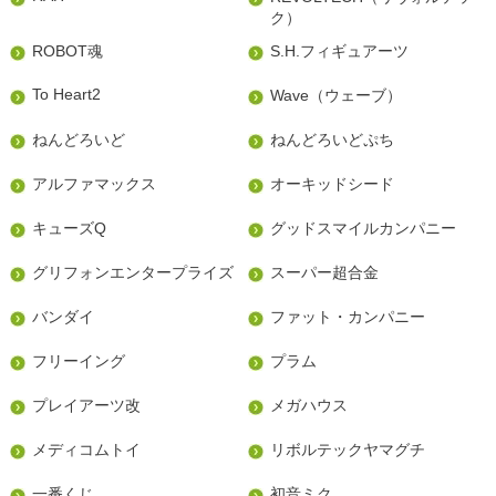
ク）
ROBOT魂
S.H.フィギュアーツ
To Heart2
Wave（ウェーブ）
ねんどろいど
ねんどろいどぷち
アルファマックス
オーキッドシード
キューズQ
グッドスマイルカンパニー
グリフォンエンタープライズ
スーパー超合金
バンダイ
ファット・カンパニー
フリーイング
プラム
プレイアーツ改
メガハウス
メディコムトイ
リボルテックヤマグチ
一番くじ
初音ミク