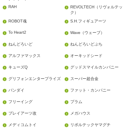
RAH
REVOLTECH（リヴォルテッ
ク）
ROBOT魂
S.H.フィギュアーツ
To Heart2
Wave（ウェーブ）
ねんどろいど
ねんどろいどぷち
アルファマックス
オーキッドシード
キューズQ
グッドスマイルカンパニー
グリフォンエンタープライズ
スーパー超合金
バンダイ
ファット・カンパニー
フリーイング
プラム
プレイアーツ改
メガハウス
メディコムトイ
リボルテックヤマグチ