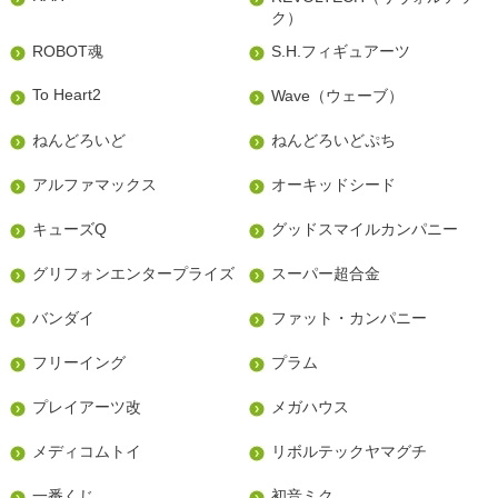
ク）
ROBOT魂
S.H.フィギュアーツ
To Heart2
Wave（ウェーブ）
ねんどろいど
ねんどろいどぷち
アルファマックス
オーキッドシード
キューズQ
グッドスマイルカンパニー
グリフォンエンタープライズ
スーパー超合金
バンダイ
ファット・カンパニー
フリーイング
プラム
プレイアーツ改
メガハウス
メディコムトイ
リボルテックヤマグチ
一番くじ
初音ミク