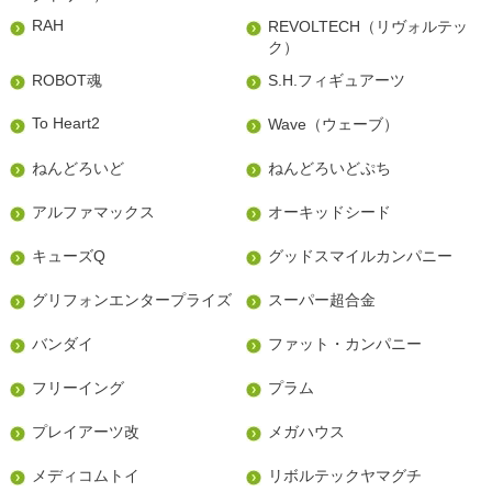
RAH
REVOLTECH（リヴォルテッ
ク）
ROBOT魂
S.H.フィギュアーツ
To Heart2
Wave（ウェーブ）
ねんどろいど
ねんどろいどぷち
アルファマックス
オーキッドシード
キューズQ
グッドスマイルカンパニー
グリフォンエンタープライズ
スーパー超合金
バンダイ
ファット・カンパニー
フリーイング
プラム
プレイアーツ改
メガハウス
メディコムトイ
リボルテックヤマグチ