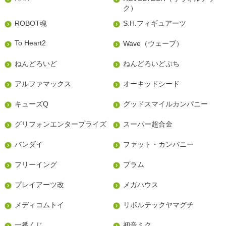
ク）
ROBOT魂
S.H.フィギュアーツ
To Heart2
Wave（ウェーブ）
ねんどろいど
ねんどろいどぷち
アルファマックス
オーキッドシード
キューズQ
グッドスマイルカンパニー
グリフォンエンタープライズ
スーパー超合金
バンダイ
ファット・カンパニー
フリーイング
プラム
プレイアーツ改
メガハウス
メディコムトイ
リボルテックヤマグチ
一番くじ
初音ミク