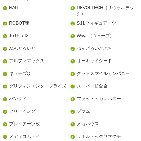
RAH
REVOLTECH（リヴォルテッ
ク）
ROBOT魂
S.H.フィギュアーツ
To Heart2
Wave（ウェーブ）
ねんどろいど
ねんどろいどぷち
アルファマックス
オーキッドシード
キューズQ
グッドスマイルカンパニー
グリフォンエンタープライズ
スーパー超合金
バンダイ
ファット・カンパニー
フリーイング
プラム
プレイアーツ改
メガハウス
メディコムトイ
リボルテックヤマグチ