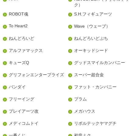
ク）
ROBOT魂
S.H.フィギュアーツ
To Heart2
Wave（ウェーブ）
ねんどろいど
ねんどろいどぷち
アルファマックス
オーキッドシード
キューズQ
グッドスマイルカンパニー
グリフォンエンタープライズ
スーパー超合金
バンダイ
ファット・カンパニー
フリーイング
プラム
プレイアーツ改
メガハウス
メディコムトイ
リボルテックヤマグチ
一番くじ
初音ミク