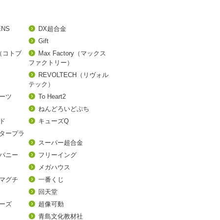
ENS
DX超合金
Gift
A（コトブ
Max Factory（マックス
ファクトリー）
REVOLTECH（リヴォル
テック）
アーツ
To Heart2
ねんどろいどぷち
ド
キューズQ
タープラ
スーパー超合金
パニー
フリーイング
メガハウス
マグチ
一番くじ
回天堂
ーズ
超像可動
青島文化教材社