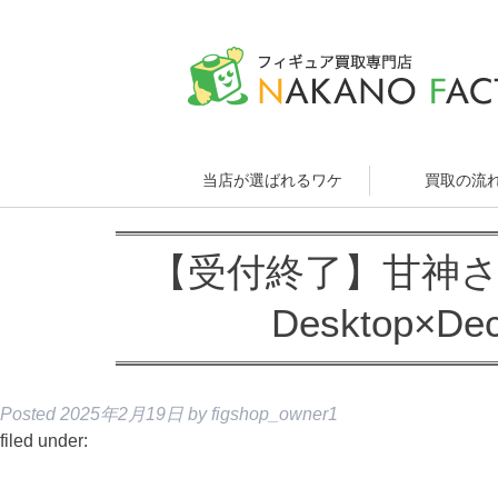
当店が選ばれるワケ
買取の流
【受付終了】甘神さ
Desktop×Dec
Posted
2025年2月19日
by
figshop_owner1
filed under: