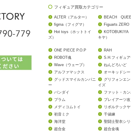
フィギュア買取カテゴリー
ALTER（アルター）
BEACH QUE
figma（フィグマ）
Figuarts ZERO
Hot toys（ホットトイ
KOTOBUKIY
ズ）
キヤ）
ONE PIECE P.O.P
RAH
ROBOT魂
S.H.フィギュ
Wave（ウェーブ）
ねんどろいど
アルファマックス
オーキッドシー
グッドスマイルカンパニ
グリフォンエン
ー
イズ
バンダイ
ファット・カン
プラム
プレイアーツ改
メディコムトイ
リボルテックヤ
初音ミク
千値練
海洋堂
聖闘士聖衣シリ
超合金
超合金魂