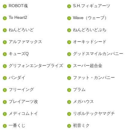
ROBOT魂
S.H.フィギュアーツ
To Heart2
Wave（ウェーブ）
ねんどろいど
ねんどろいどぷち
アルファマックス
オーキッドシード
キューズQ
グッドスマイルカンパニー
グリフォンエンタープライズ
スーパー超合金
バンダイ
ファット・カンパニー
フリーイング
プラム
プレイアーツ改
メガハウス
メディコムトイ
リボルテックヤマグチ
一番くじ
初音ミク