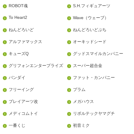
ROBOT魂
S.H.フィギュアーツ
To Heart2
Wave（ウェーブ）
ねんどろいど
ねんどろいどぷち
アルファマックス
オーキッドシード
キューズQ
グッドスマイルカンパニー
グリフォンエンタープライズ
スーパー超合金
バンダイ
ファット・カンパニー
フリーイング
プラム
プレイアーツ改
メガハウス
メディコムトイ
リボルテックヤマグチ
一番くじ
初音ミク