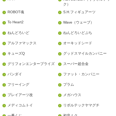
ク）
ROBOT魂
S.H.フィギュアーツ
To Heart2
Wave（ウェーブ）
ねんどろいど
ねんどろいどぷち
アルファマックス
オーキッドシード
キューズQ
グッドスマイルカンパニー
グリフォンエンタープライズ
スーパー超合金
バンダイ
ファット・カンパニー
フリーイング
プラム
プレイアーツ改
メガハウス
メディコムトイ
リボルテックヤマグチ
一番くじ
初音ミク