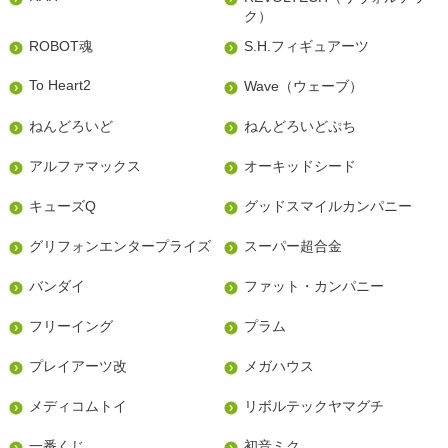
ク）
ROBOT魂
S.H.フィギュアーツ
To Heart2
Wave（ウェーブ）
ねんどろいど
ねんどろいどぷち
アルファマックス
オーキッドシード
キューズQ
グッドスマイルカンパニー
グリフォンエンタープライズ
スーパー超合金
バンダイ
ファット・カンパニー
フリーイング
プラム
プレイアーツ改
メガハウス
メディコムトイ
リボルテックヤマグチ
一番くじ
初音ミク