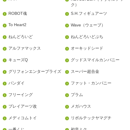
ク）
ROBOT魂
S.H.フィギュアーツ
To Heart2
Wave（ウェーブ）
ねんどろいど
ねんどろいどぷち
アルファマックス
オーキッドシード
キューズQ
グッドスマイルカンパニー
グリフォンエンタープライズ
スーパー超合金
バンダイ
ファット・カンパニー
フリーイング
プラム
プレイアーツ改
メガハウス
メディコムトイ
リボルテックヤマグチ
一番くじ
初音ミク