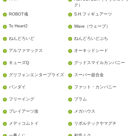
ク）
ROBOT魂
S.H.フィギュアーツ
To Heart2
Wave（ウェーブ）
ねんどろいど
ねんどろいどぷち
アルファマックス
オーキッドシード
キューズQ
グッドスマイルカンパニー
グリフォンエンタープライズ
スーパー超合金
バンダイ
ファット・カンパニー
フリーイング
プラム
プレイアーツ改
メガハウス
メディコムトイ
リボルテックヤマグチ
一番くじ
初音ミク