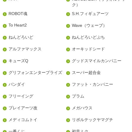
ク）
ROBOT魂
S.H.フィギュアーツ
To Heart2
Wave（ウェーブ）
ねんどろいど
ねんどろいどぷち
アルファマックス
オーキッドシード
キューズQ
グッドスマイルカンパニー
グリフォンエンタープライズ
スーパー超合金
バンダイ
ファット・カンパニー
フリーイング
プラム
プレイアーツ改
メガハウス
メディコムトイ
リボルテックヤマグチ
一番くじ
初音ミク