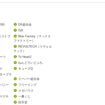
ENS
DX超合金
Gift
A（コトブ
Max Factory（マックス
ファクトリー）
REVOLTECH（リヴォル
テック）
アーツ
To Heart2
ねんどろいどぷち
ド
キューズQ
タープラ
スーパー超合金
パニー
フリーイング
メガハウス
マグチ
一番くじ
回天堂