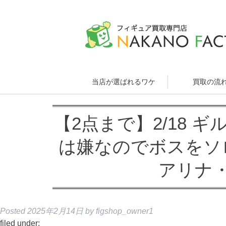
当店が選ばれるワケ
買取の流
【2点まで】2/18 
は嫌なのでボスをソ
アリナ
Posted
2025年2月14日
by
figshop_owner1
filed under: