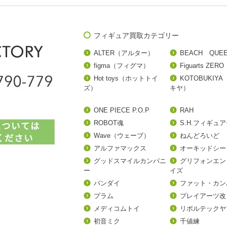
フィギュア買取カテゴリー
ALTER（アルター）
BEACH QUE
figma（フィグマ）
Figuarts ZERO
Hot toys（ホットトイ
KOTOBUKIY
ズ）
キヤ）
ONE PIECE P.O.P
RAH
ROBOT魂
S.H.フィギュ
Wave（ウェーブ）
ねんどろいど
アルファマックス
オーキッドシー
グッドスマイルカンパニ
グリフォンエン
ー
イズ
バンダイ
ファット・カン
プラム
プレイアーツ改
メディコムトイ
リボルテックヤ
初音ミク
千値練