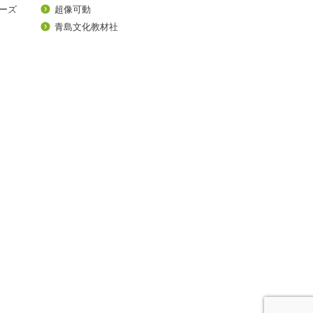
ーズ
超像可動
青島文化教材社